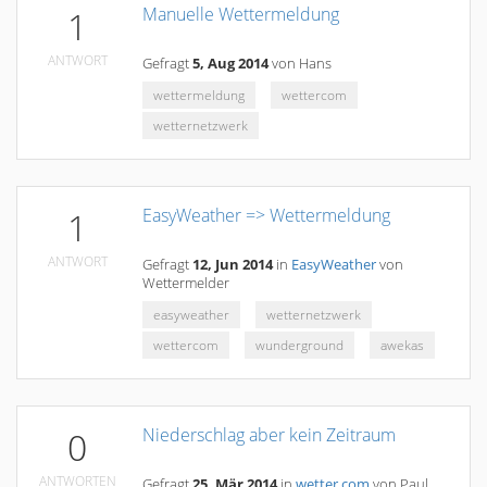
Manuelle Wettermeldung
1
ANTWORT
Gefragt
5, Aug 2014
von
Hans
wettermeldung
wettercom
wetternetzwerk
EasyWeather => Wettermeldung
1
ANTWORT
Gefragt
12, Jun 2014
in
EasyWeather
von
Wettermelder
easyweather
wetternetzwerk
wettercom
wunderground
awekas
Niederschlag aber kein Zeitraum
0
ANTWORTEN
Gefragt
25, Mär 2014
in
wetter.com
von
Paul