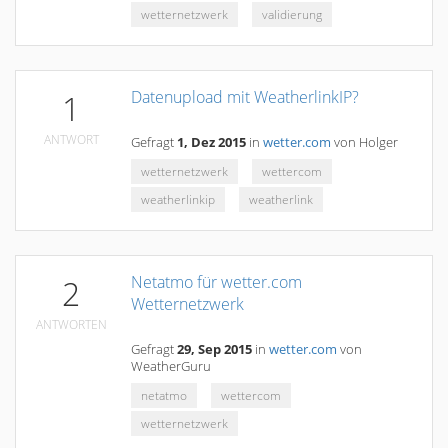
wetternetzwerk
validierung
Datenupload mit WeatherlinkIP?
1
ANTWORT
Gefragt
1, Dez 2015
in
wetter.com
von
Holger
wetternetzwerk
wettercom
weatherlinkip
weatherlink
Netatmo für wetter.com
2
Wetternetzwerk
ANTWORTEN
Gefragt
29, Sep 2015
in
wetter.com
von
WeatherGuru
netatmo
wettercom
wetternetzwerk