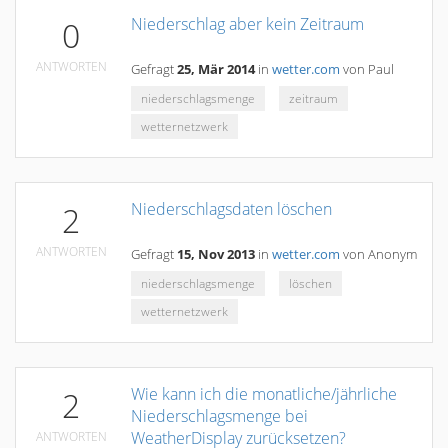
Niederschlag aber kein Zeitraum
0
ANTWORTEN
Gefragt
25, Mär 2014
in
wetter.com
von
Paul
niederschlagsmenge
zeitraum
wetternetzwerk
Niederschlagsdaten löschen
2
ANTWORTEN
Gefragt
15, Nov 2013
in
wetter.com
von
Anonym
niederschlagsmenge
löschen
wetternetzwerk
Wie kann ich die monatliche/jährliche
2
Niederschlagsmenge bei
WeatherDisplay zurücksetzen?
ANTWORTEN