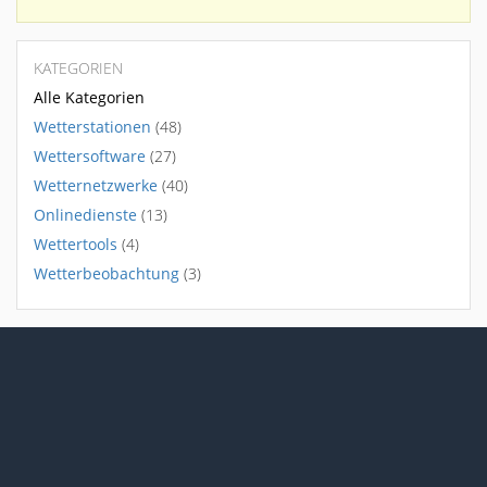
KATEGORIEN
Alle Kategorien
Wetterstationen
(48)
Wettersoftware
(27)
Wetternetzwerke
(40)
Onlinedienste
(13)
Wettertools
(4)
Wetterbeobachtung
(3)