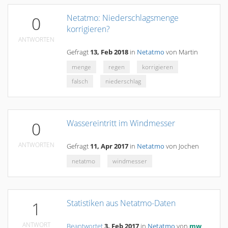
Netatmo: Niederschlagsmenge
0
korrigieren?
ANTWORTEN
Gefragt
13, Feb 2018
in
Netatmo
von
Martin
menge
regen
korrigieren
falsch
niederschlag
Wassereintritt im Windmesser
0
ANTWORTEN
Gefragt
11, Apr 2017
in
Netatmo
von
Jochen
netatmo
windmesser
Statistiken aus Netatmo-Daten
1
ANTWORT
Beantwortet
3, Feb 2017
in
Netatmo
von
mw