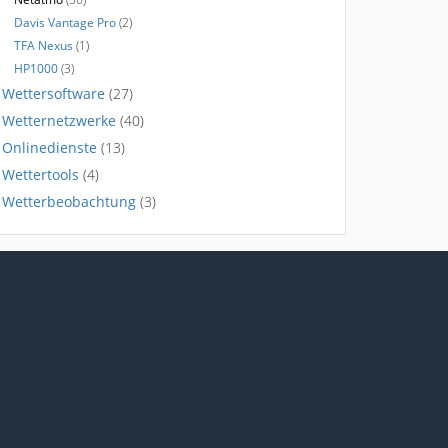
Davis Vantage Pro
(2)
TFA Nexus
(1)
HP1000
(3)
Wettersoftware
(27)
Wetternetzwerke
(40)
Onlinedienste
(13)
Wettertools
(4)
Wetterbeobachtung
(3)