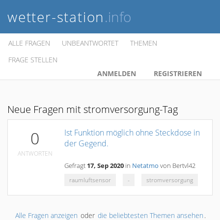
wetter-station
.info
ALLE FRAGEN
UNBEANTWORTET
THEMEN
FRAGE STELLEN
ANMELDEN
REGISTRIEREN
Neue Fragen mit stromversorgung-Tag
Ist Funktion möglich ohne Steckdose in
0
der Gegend.
ANTWORTEN
Gefragt
17, Sep 2020
in
Netatmo
von
Bertvl42
raumluftsensor
-
stromversorgung
Alle Fragen anzeigen
oder
die beliebtesten Themen ansehen
.