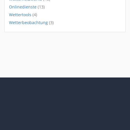
Onlinedienste
(13)
Wettertools
(4)
Wetterbeobachtung
(3)