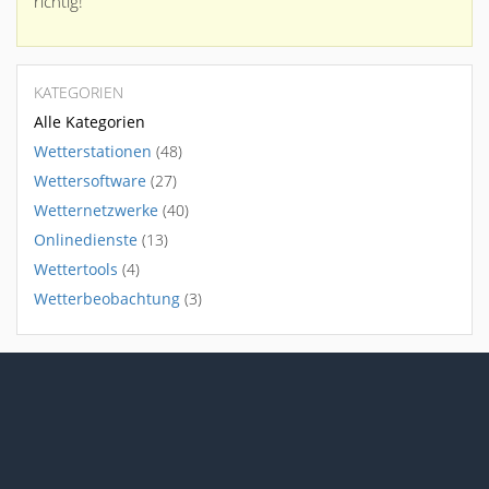
richtig!
KATEGORIEN
Alle Kategorien
Wetterstationen
(48)
Wettersoftware
(27)
Wetternetzwerke
(40)
Onlinedienste
(13)
Wettertools
(4)
Wetterbeobachtung
(3)