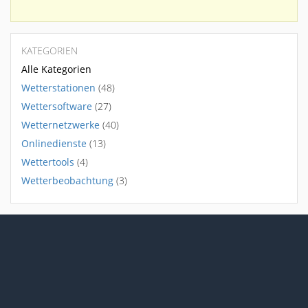
KATEGORIEN
Alle Kategorien
Wetterstationen
(48)
Wettersoftware
(27)
Wetternetzwerke
(40)
Onlinedienste
(13)
Wettertools
(4)
Wetterbeobachtung
(3)