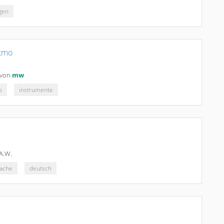
gen
atmo
von
mw
o
instrumente
A.W.
ache
deutsch