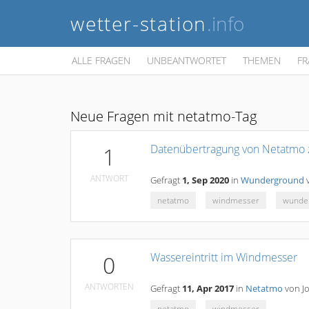
wetter-station
.info
ALLE FRAGEN
UNBEANTWORTET
THEMEN
FR
Neue Fragen mit netatmo-Tag
Datenübertragung von Netatmo
1
ANTWORT
Gefragt
1, Sep 2020
in
Wunderground
netatmo
windmesser
wunde
Wassereintritt im Windmesser
0
ANTWORTEN
Gefragt
11, Apr 2017
in
Netatmo
von
J
netatmo
windmesser