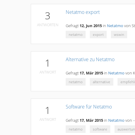
Netatmo export
3
ANTWORTEN
Gefragt
12, Jun 2015
in
Netatmo
von
S
netatmo
export
wswin
Alternative zu Netatmo
1
ANTWORT
Gefragt
17, Mär 2015
in
Netatmo
von
K
netatmo
alternative
empfehl
Software für Netatmo
1
ANTWORT
Gefragt
17, Mär 2015
in
Netatmo
von
-
netatmo
software
auswertun