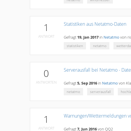
Statistiken aus Netatmo-Daten
1
ANTWORT
Gefragt
19, Jan 2017
in
Netatmo
von
ri
statistiken
netatmo
wetterda
Serverausfall bei Netatmo - Dat
0
ANTWORTEN
Gefragt
5, Sep 2016
in
Netatmo
von
Kl
netatmo
serverausfall
hochl
Warnungen/Wettermeldungen v
1
ANTWORT
Gefragt
7, Jun 2016
von
QQ2