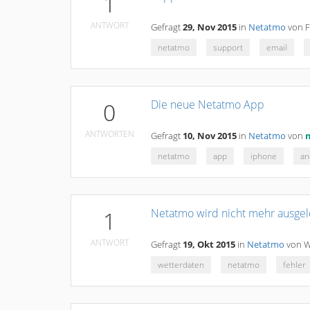
1
ANTWORT
Gefragt
29, Nov 2015
in
Netatmo
von
F
netatmo
support
email
Die neue Netatmo App
0
ANTWORTEN
Gefragt
10, Nov 2015
in
Netatmo
von
netatmo
app
iphone
an
Netatmo wird nicht mehr ausge
1
ANTWORT
Gefragt
19, Okt 2015
in
Netatmo
von
W
wetterdaten
netatmo
fehler