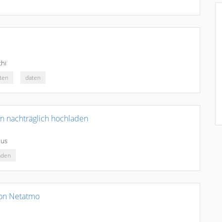
chi
ten
daten
en nachträglich hochladen
aus
aden
on Netatmo