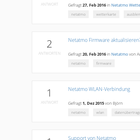
ANTWORT
Gefragt
27, Feb 2016
in
Netatmo Wette
netatmo
wetterkarte
ausble
Netatmo Firmware aktualisieren
2
ANTWORTEN
Gefragt
20, Feb 2016
in
Netatmo
von
A
netatmo
firmware
Netatmo WLAN-Verbindung
1
ANTWORT
Gefragt
1, Dez 2015
von
Björn
netatmo
wlan
datenübertrag
Support von Netatmo