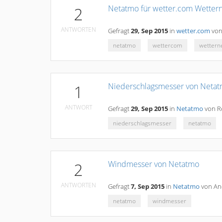
Netatmo für wetter.com Wetter
2
ANTWORTEN
Gefragt
29, Sep 2015
in
wetter.com
vo
netatmo
wettercom
wettern
Niederschlagsmesser von Netat
1
ANTWORT
Gefragt
29, Sep 2015
in
Netatmo
von
R
niederschlagsmesser
netatmo
Windmesser von Netatmo
2
ANTWORTEN
Gefragt
7, Sep 2015
in
Netatmo
von
An
netatmo
windmesser