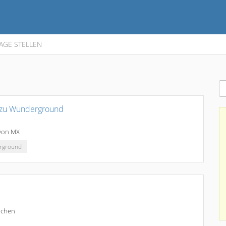
AGE STELLEN
 zu Wunderground
von
MX
rground
ochen