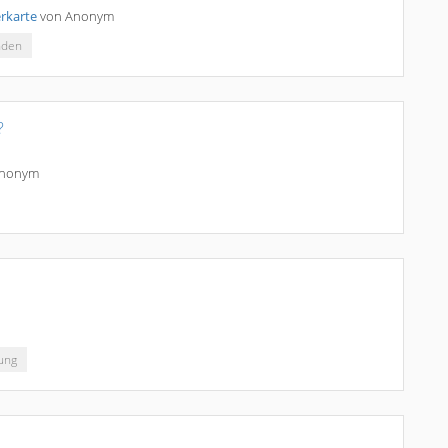
rkarte
von
Anonym
nden
?
nonym
ung