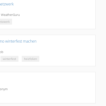
netzwerk
n
WeatherGuru
etzwerk
mo winterfest machen
ob
winterfest
heizfolien
onym