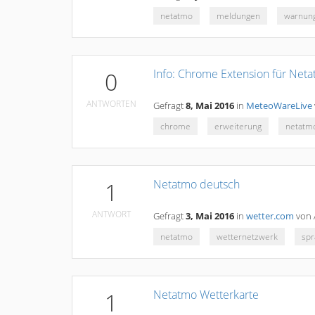
netatmo
meldungen
warnun
Info: Chrome Extension für Net
0
ANTWORTEN
Gefragt
8, Mai 2016
in
MeteoWareLive
chrome
erweiterung
netatm
Netatmo deutsch
1
ANTWORT
Gefragt
3, Mai 2016
in
wetter.com
von
netatmo
wetternetzwerk
spr
Netatmo Wetterkarte
1