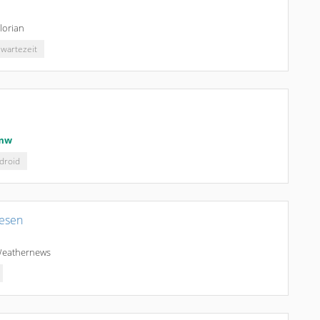
lorian
wartezeit
mw
droid
lesen
eathernews