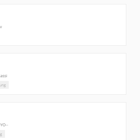
tv
assi
ung
-YO--
g