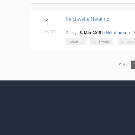
Reichweite Netatmo
1
ANTWORT
Gefragt
5, Mär 2015
in
Netatmo
von
--
netatmo
reichweite
sendelei
Seite: