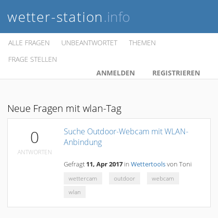
wetter-station
.info
ALLE FRAGEN
UNBEANTWORTET
THEMEN
FRAGE STELLEN
ANMELDEN
REGISTRIEREN
Neue Fragen mit wlan-Tag
Suche Outdoor-Webcam mit WLAN-
0
Anbindung
ANTWORTEN
Gefragt
11, Apr 2017
in
Wettertools
von
Toni
wettercam
outdoor
webcam
wlan