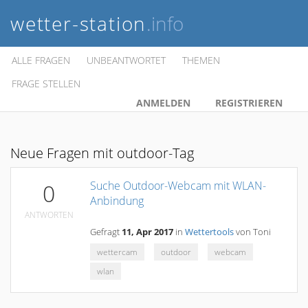
wetter-station
.info
ALLE FRAGEN
UNBEANTWORTET
THEMEN
FRAGE STELLEN
ANMELDEN
REGISTRIEREN
Neue Fragen mit outdoor-Tag
Suche Outdoor-Webcam mit WLAN-
0
Anbindung
ANTWORTEN
Gefragt
11, Apr 2017
in
Wettertools
von
Toni
wettercam
outdoor
webcam
wlan