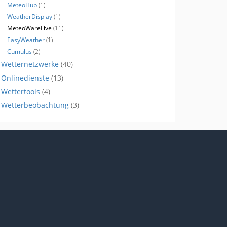
MeteoHub
(1)
WeatherDisplay
(1)
MeteoWareLive
(11)
EasyWeather
(1)
Cumulus
(2)
Wetternetzwerke
(40)
Onlinedienste
(13)
Wettertools
(4)
Wetterbeobachtung
(3)