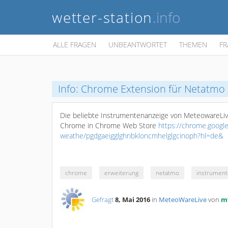
wetter-station
.info
ALLE FRAGEN
UNBEANTWORTET
THEMEN
FR
Info: Chrome Extension für Netatmo
Die beliebte Instrumentenanzeige von MeteowareLive 
Chrome in Chrome Web Store
https://chrome.googl
weathe/pgdgaeigglghnbkloncmhelglgcinoph?hl=de&
chrome
erweiterung
netatmo
instrument
Gefragt
8, Mai 2016
in
MeteoWareLive
von
m