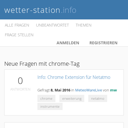
wetter-station
.info
ALLE FRAGEN
UNBEANTWORTET
THEMEN
FRAGE STELLEN
ANMELDEN
REGISTRIEREN
Neue Fragen mit chrome-Tag
Info: Chrome Extension für Netatmo
0
ANTWORTEN
Gefragt
8, Mai 2016
in
MeteoWareLive
von
mw
chrome
erweiterung
netatmo
instrumente