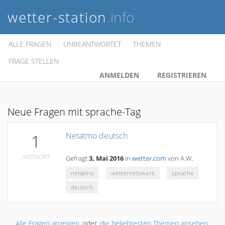
wetter-station
.info
ALLE FRAGEN
UNBEANTWORTET
THEMEN
FRAGE STELLEN
ANMELDEN
REGISTRIEREN
Neue Fragen mit sprache-Tag
Netatmo deutsch
1
ANTWORT
Gefragt
3, Mai 2016
in
wetter.com
von
A.W.
netatmo
wetternetzwerk
sprache
deutsch
Alle Fragen anzeigen
oder
die beliebtesten Themen ansehen
.