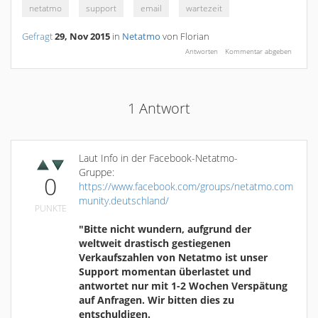
netatmo
support
email
wartezeit
Gefragt
29, Nov 2015
in
Netatmo
von
Florian
1
Antwort
Laut Info in der Facebook-Netatmo-
Gruppe:
0
https://www.facebook.com/groups/netatmo.com
munity.deutschland/
PUNKTE
"Bitte nicht wundern, aufgrund der
weltweit drastisch gestiegenen
Verkaufszahlen von Netatmo ist unser
Support momentan überlastet und
antwortet nur mit 1-2 Wochen Verspätung
auf Anfragen. Wir bitten dies zu
entschuldigen.