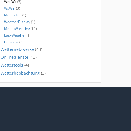
WeeWx
(3)
WsWin
(3)
MeteoHub
(1)
WeatherDisplay
(1)
MeteoWareLive
(11)
EasyWeather
(1)
Cumulus
(2)
Wetternetzwerke
(40)
Onlinedienste
(13)
Wettertools
(4)
Wetterbeobachtung
(3)