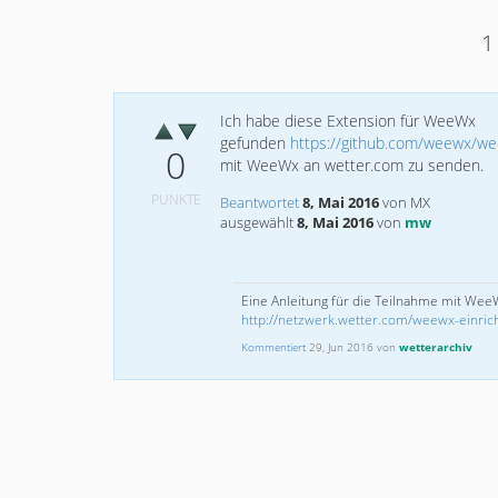
1
Ich habe diese Extension für WeeWx
gefunden
https://github.com/weewx/we
0
mit WeeWx an wetter.com zu senden.
PUNKTE
Beantwortet
8, Mai 2016
von
MX
ausgewählt
8, Mai 2016
von
mw
Eine Anleitung für die Teilnahme mit Wee
http://netzwerk.wetter.com/weewx-einric
Kommentiert
29, Jun 2016
von
wetterarchiv