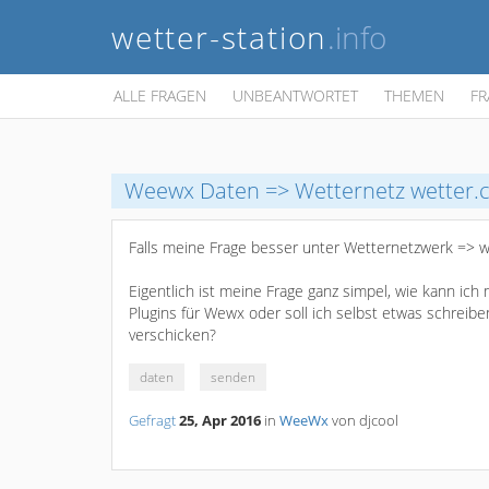
wetter-station
.info
ALLE FRAGEN
UNBEANTWORTET
THEMEN
FR
Weewx Daten => Wetternetz wetter
Falls meine Frage besser unter Wetternetzwerk => we
Eigentlich ist meine Frage ganz simpel, wie kann ich
Plugins für Wewx oder soll ich selbst etwas schrei
verschicken?
daten
senden
Gefragt
25, Apr 2016
in
WeeWx
von
djcool