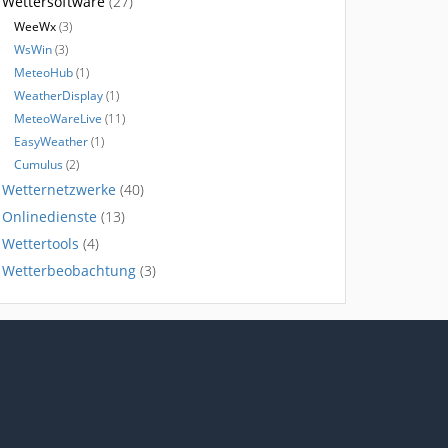
Wettersoftware
(27)
WeeWx
(3)
WsWin
(3)
MeteoHub
(1)
WeatherDisplay
(1)
MeteoWareLive
(11)
EasyWeather
(1)
Cumulus
(2)
Wetternetzwerke
(40)
Onlinedienste
(13)
Wettertools
(4)
Wetterbeobachtung
(3)