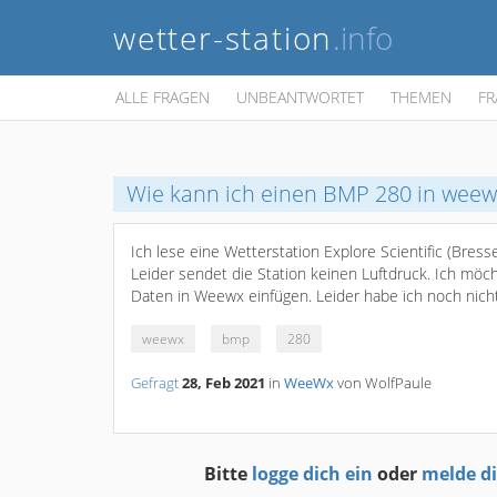
wetter-station
.info
ALLE FRAGEN
UNBEANTWORTET
THEMEN
FR
Wie kann ich einen BMP 280 in wee
Ich lese eine Wetterstation Explore Scientific (Bres
Leider sendet die Station keinen Luftdruck. Ich m
Daten in Weewx einfügen. Leider habe ich noch nich
weewx
bmp
280
Gefragt
28, Feb 2021
in
WeeWx
von
WolfPaule
Bitte
logge dich ein
oder
melde d