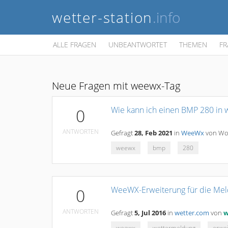
wetter-station
.info
ALLE FRAGEN
UNBEANTWORTET
THEMEN
FR
Neue Fragen mit weewx-Tag
Wie kann ich einen BMP 280 in
0
ANTWORTEN
Gefragt
28, Feb 2021
in
WeeWx
von
Wo
weewx
bmp
280
WeeWX-Erweiterung für die Mel
0
ANTWORTEN
Gefragt
5, Jul 2016
in
wetter.com
von
w
weewx
wettermeldung
erwe