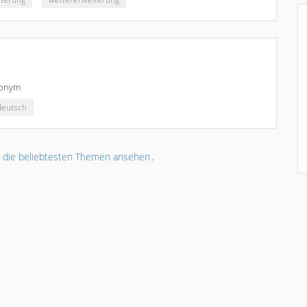
onym
deutsch
r
die beliebtesten Themen ansehen
.