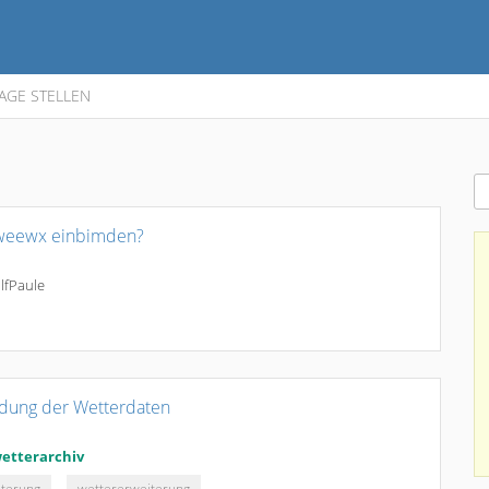
AGE STELLEN
 weewx einbimden?
lfPaule
dung der Wetterdaten
etterarchiv
iterung
wettererweiterung