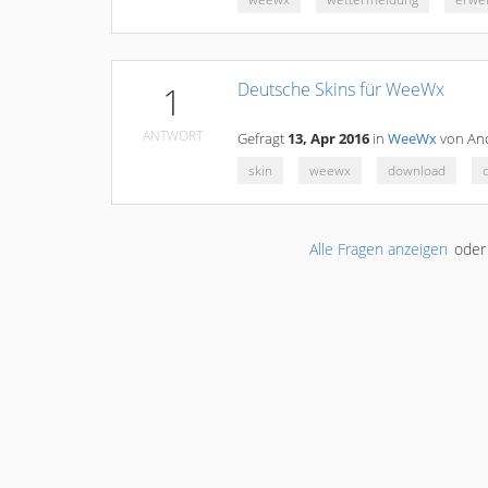
Deutsche Skins für WeeWx
1
ANTWORT
Gefragt
13, Apr 2016
in
WeeWx
von
An
skin
weewx
download
Alle Fragen anzeigen
ode