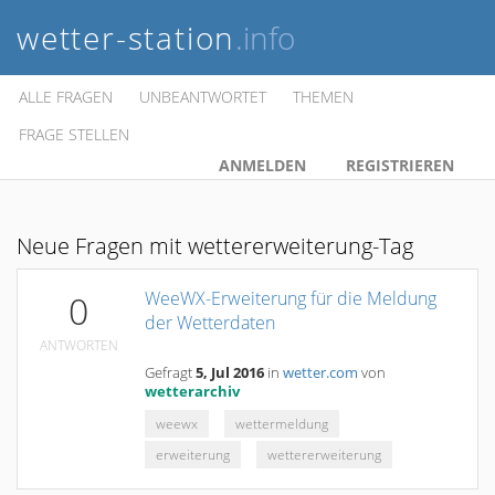
wetter-station
.info
ALLE FRAGEN
UNBEANTWORTET
THEMEN
FRAGE STELLEN
ANMELDEN
REGISTRIEREN
Neue Fragen mit wettererweiterung-Tag
WeeWX-Erweiterung für die Meldung
0
der Wetterdaten
ANTWORTEN
Gefragt
5, Jul 2016
in
wetter.com
von
wetterarchiv
weewx
wettermeldung
erweiterung
wettererweiterung