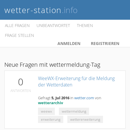
wetter-station
.info
ALLE FRAGEN
UNBEANTWORTET
THEMEN
FRAGE STELLEN
ANMELDEN
REGISTRIEREN
Neue Fragen mit wettermeldung-Tag
WeeWX-Erweiterung für die Meldung
0
der Wetterdaten
ANTWORTEN
Gefragt
5, Jul 2016
in
wetter.com
von
wetterarchiv
weewx
wettermeldung
erweiterung
wettererweiterung