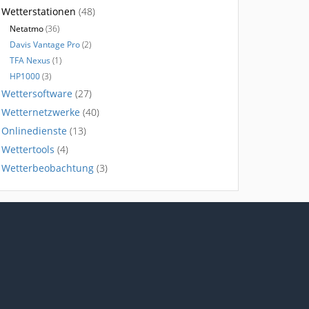
Wetterstationen
(48)
Netatmo
(36)
Davis Vantage Pro
(2)
TFA Nexus
(1)
HP1000
(3)
Wettersoftware
(27)
Wetternetzwerke
(40)
Onlinedienste
(13)
Wettertools
(4)
Wetterbeobachtung
(3)