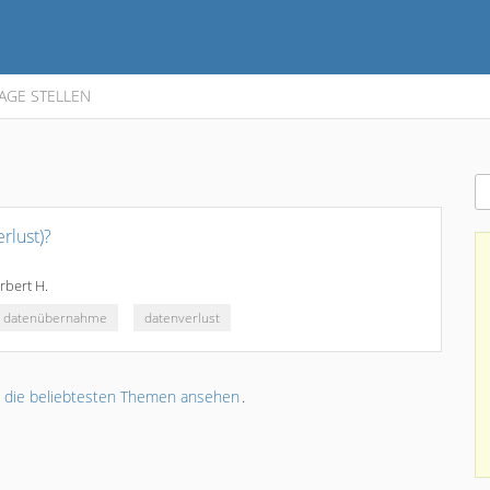
AGE STELLEN
rlust)?
rbert H.
datenübernahme
datenverlust
r
die beliebtesten Themen ansehen
.