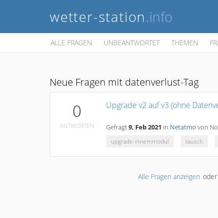
wetter-station
.info
ALLE FRAGEN
UNBEANTWORTET
THEMEN
FR
Neue Fragen mit datenverlust-Tag
Upgrade v2 auf v3 (ohne Datenve
0
ANTWORTEN
Gefragt
9, Feb 2021
in
Netatmo
von
No
upgrade-innemmodul
tausch
Alle Fragen anzeigen
ode