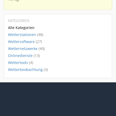
KATEGORIEN
Alle Kategorien
Wetterstationen
(48)
Wettersoftware
(27)
Wetternetzwerke
(40)
Onlinedienste
(13)
Wettertools
(4)
Wetterbeobachtung
(3)