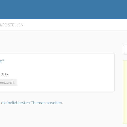
AGE STELLEN
n"
n
Alex
rnetzwerk
r
die beliebtesten Themen ansehen
.