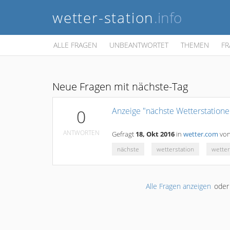
wetter-station
.info
ALLE FRAGEN
UNBEANTWORTET
THEMEN
FR
Neue Fragen mit nächste-Tag
Anzeige "nächste Wetterstatione
0
ANTWORTEN
Gefragt
18, Okt 2016
in
wetter.com
vo
nächste
wetterstation
wette
Alle Fragen anzeigen
ode