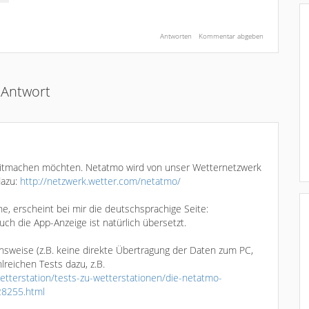
Antwort
 mitmachen möchten. Netatmo wird von unser Wetternetzwerk
dazu:
http://netzwerk.wetter.com/netatmo/
 erscheint bei mir die deutschsprachige Seite:
Auch die App-Anzeige ist natürlich übersetzt.
nsweise (z.B. keine direkte Übertragung der Daten zum PC,
lreichen Tests dazu, z.B.
tterstation/tests-zu-wetterstationen/die-netatmo-
228255.html