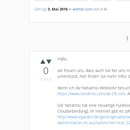
Gefragt
3, Mai 2016
in
wetter.com
von
A.W.
1
Hallo,
0
wir freuen uns, dass auch Sie bei uns
unterstützt, hier finden Sie mehr Infos 
PUNKTE
Wenn ich die Netatmo-Webseite besuche,
https://www.netatmo.com/de-DE/site
. 
Die Netatmo hat eine neuartige Funktio
Cloudanbindung), im Internet gibt es zah
http://www.egarden.de/gartengeraete/we
wetterstation-im-ausfuehrlichen-test-