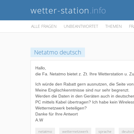
wetter-station
.info
ALLE FRAGEN
UNBEANTWORTET
THEMEN
FR
Netatmo deutsch
Hallo,
die Fa. Netatmo bietet z. Zt. Ihre Wetterstation u. 
Ich würde den Rabatt gern ausnutzen, d
ie Seite vo
Meine Englischkenntnisse sind nur sehr begrenzt.
Werden die Daten in den Geräten auch in deutsche
PC mittels Kabel übertragen? Ich habe kein Wirele
Wetternetzwerk beteiligen?
Danke für Ihre Antwort
A.W
netatmo
wetternetzwerk
sprache
deutsc