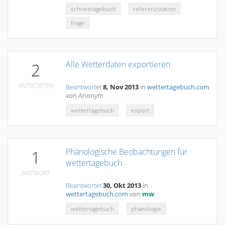
schneetagebuch
referenzstation
frage
Alle Wetterdaten exportieren
2
ANTWORTEN
Beantwortet
8, Nov 2013
in
wettertagebuch.com
von
Anonym
wettertagebuch
export
Phänologische Beobachtungen für
1
wettertagebuch
ANTWORT
Beantwortet
30, Okt 2013
in
wettertagebuch.com
von
mw
wettertagebuch
phänologie