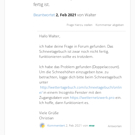
fertig ist.
Beantwortet
2, Feb 2021
von
Walter
Hallo Walter,
ich habe deine Frage in Forum gefunden. Das
Schneetagebuch ist zwar noch nicht fertig,
funktionieren sollte es trotzdem.
Ich habe das Problem gefunden (Doppelaccount).
Um die Schneehöhen einzugeben bzw. zu
betrachten, logge dich bitte beim Schneetagebuch
unter
http://wettertagebuch.com/schneetagebuch/onlin
e/
in einem Incognito-Fenster mit den
Zugangsdaten von
https://wetternetzwerk.pro
ein.
Ich hoffe, dann funktioniert es.
Viele Grüße
Christian
Kommentiert
2, Feb 2021
von
mw