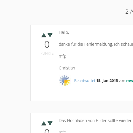
2
A
Hallo,
0
danke für die Fehlermeldung. Ich schau
PUNKTE
mfg
Christian
Beantwortet
15, Jan 2015
von
m
Das Hochladen von Bilder sollte wieder 
0
mfg