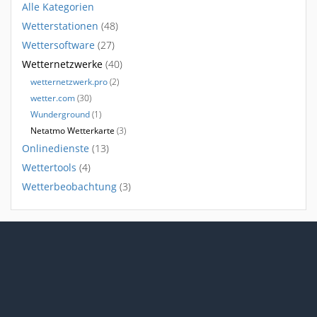
Alle Kategorien
Wetterstationen
(48)
Wettersoftware
(27)
Wetternetzwerke
(40)
wetternetzwerk.pro
(2)
wetter.com
(30)
Wunderground
(1)
Netatmo Wetterkarte
(3)
Onlinedienste
(13)
Wettertools
(4)
Wetterbeobachtung
(3)