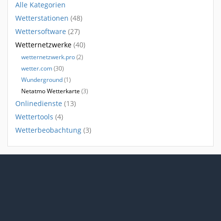
Alle Kategorien
Wetterstationen
(48)
Wettersoftware
(27)
Wetternetzwerke
(40)
wetternetzwerk.pro
(2)
wetter.com
(30)
Wunderground
(1)
Netatmo Wetterkarte
(3)
Onlinedienste
(13)
Wettertools
(4)
Wetterbeobachtung
(3)