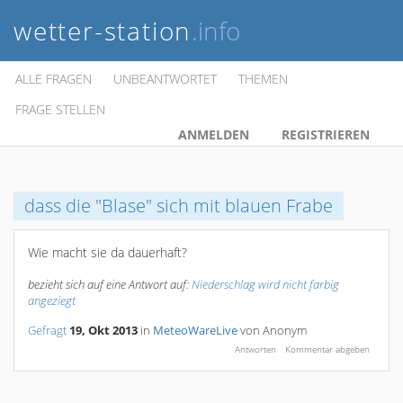
wetter-station
.info
ALLE FRAGEN
UNBEANTWORTET
THEMEN
FRAGE STELLEN
ANMELDEN
REGISTRIEREN
dass die "Blase" sich mit blauen Frabe
Wie macht sie da dauerhaft?
bezieht sich auf eine Antwort auf:
Niederschlag wird nicht farbig
angeziegt
Gefragt
19, Okt 2013
in
MeteoWareLive
von
Anonym