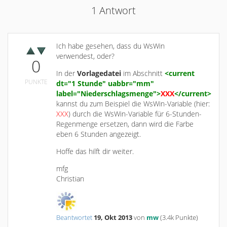
1
Antwort
Ich habe gesehen, dass du WsWin
verwendest, oder?
0
In der
Vorlagedatei
im Abschnitt
<current
PUNKTE
dt="1 Stunde" uabbr="mm"
label="Niederschlagsmenge">
XXX
</current>
kannst du zum Beispiel die WsWin-Variable (hier:
XXX
) durch die WsWin-Variable für 6-Stunden-
Regenmenge ersetzen, dann wird die Farbe
eben 6 Stunden angezeigt.
Hoffe das hilft dir weiter.
mfg
Christian
Beantwortet
19, Okt 2013
von
mw
(
3.4k
Punkte)