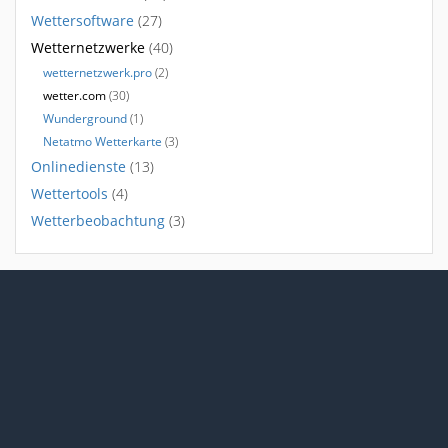
Wettersoftware
(27)
Wetternetzwerke
(40)
wetternetzwerk.pro
(2)
wetter.com
(30)
Wunderground
(1)
Netatmo Wetterkarte
(3)
Onlinedienste
(13)
Wettertools
(4)
Wetterbeobachtung
(3)