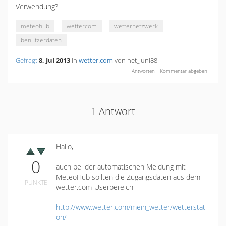
Verwendung?
meteohub
wettercom
wetternetzwerk
benutzerdaten
Gefragt
8, Jul 2013
in
wetter.com
von
het_juni88
1
Antwort
Hallo,
0
auch bei der automatischen Meldung mit
MeteoHub sollten die Zugangsdaten aus dem
PUNKTE
wetter.com-Userbereich
http://www.wetter.com/mein_wetter/wetterstati
on/