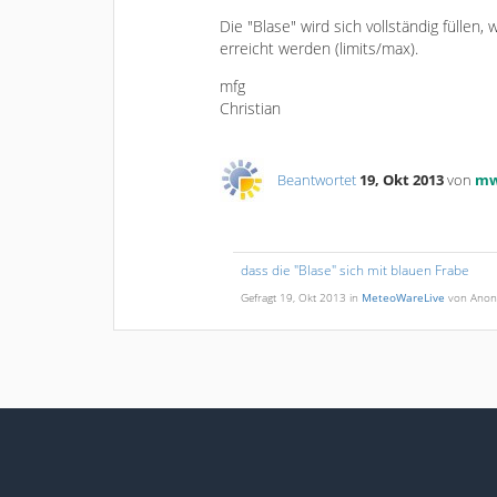
Die "Blase" wird sich vollständig füllen,
erreicht werden (limits/max).
mfg
Christian
Beantwortet
19, Okt 2013
von
m
dass die "Blase" sich mit blauen Frabe
Gefragt
19, Okt 2013
in
MeteoWareLive
von
Ano