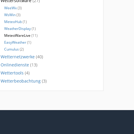
Wettersoftware
(27)
WeeWx
(3)
WsWin
(3)
MeteoHub
(1)
WeatherDisplay
(1)
MeteoWareLive
(11)
EasyWeather
(1)
Cumulus
(2)
Wetternetzwerke
(40)
Onlinedienste
(13)
Wettertools
(4)
Wetterbeobachtung
(3)