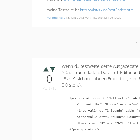
meine Testseite ist
http://wlst-sk.de/test/index.html
Kommentiert
18, Okt 2013
von
niks-wlst-skfreenet.de
1
Wenn du testweise deine Ausgabedatei 
>Datei runterladen, Datei mit Editor än
0
"Blase" sich mit blauen Frabe füllt, zum
0.0 steht).
PUNKTE
<precipitation unit="Millimeter" label
<current dt="1 Stunde" uabbr="mm" la
<interval1h dt="1 Stunde" uabbr="mm" l
<interval6h dt="6 Stunden" uabbr="mm" 
<limits min="0" max="25"> </limit
</precipitation>