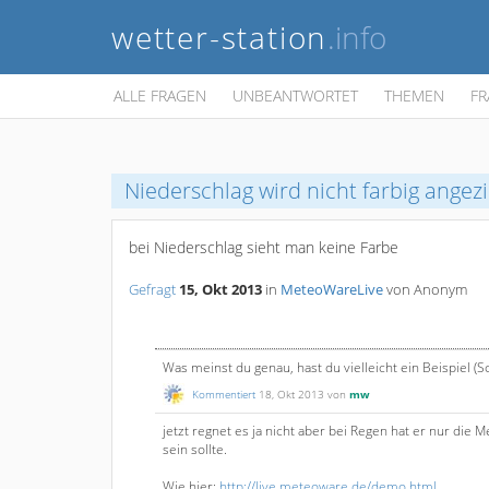
wetter-station
.info
ALLE FRAGEN
UNBEANTWORTET
THEMEN
FR
Niederschlag wird nicht farbig angezi
bei Niederschlag sieht man keine Farbe
Gefragt
15, Okt 2013
in
MeteoWareLive
von
Anonym
Was meinst du genau, hast du vielleicht ein Beispiel 
Kommentiert
18, Okt 2013
von
mw
jetzt regnet es ja nicht aber bei Regen hat er nur die
sein sollte.
Wie hier:
http://live.meteoware.de/demo.html