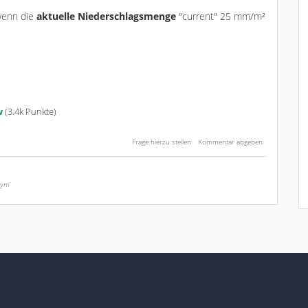
 wenn die
aktuelle Niederschlagsmenge
"current" 25 mm/m²
w
(
3.4k
Punkte)
nym