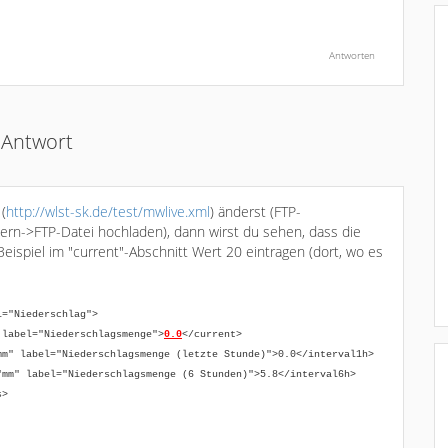
Antwort
(
http://wlst-sk.de/test/mwlive.xml
) änderst (FTP-
dern->FTP-Datei hochladen), dann wirst du sehen, dass die
 Beispiel im "current"-Abschnitt Wert 20 eintragen (dort, wo es
="Niederschlag">
bel="Niederschlagsmenge">
0.0
</current>
abel="Niederschlagsmenge (letzte Stunde)">0.0</interval1h>
label="Niederschlagsmenge (6 Stunden)">5.8</interval6h>
s>