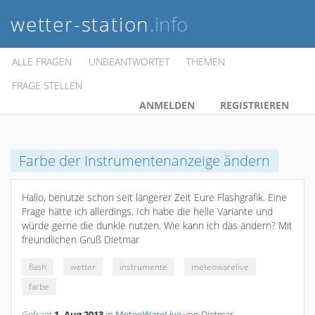
wetter-station
.info
ALLE FRAGEN
UNBEANTWORTET
THEMEN
FRAGE STELLEN
ANMELDEN
REGISTRIEREN
Farbe der Instrumentenanzeige ändern
Hallo, benutze schon seit längerer Zeit Eure Flashgrafik. Eine
Frage hätte ich allerdings. Ich habe die helle Variante und
würde gerne die dunkle nutzen. Wie kann ich das ändern? Mit
freundlichen Gruß Dietmar
flash
wetter
instrumente
meteowarelive
farbe
Gefragt
1, Aug 2013
in
MeteoWareLive
von
Dietmar