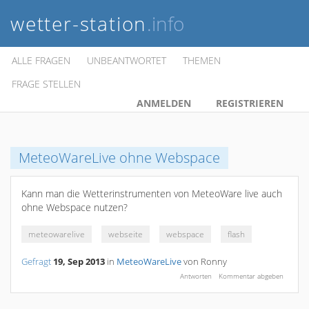
wetter-station
.info
ALLE FRAGEN
UNBEANTWORTET
THEMEN
FRAGE STELLEN
ANMELDEN
REGISTRIEREN
MeteoWareLive ohne Webspace
Kann man die Wetterinstrumenten von MeteoWare live auch
ohne Webspace nutzen?
meteowarelive
webseite
webspace
flash
Gefragt
19, Sep 2013
in
MeteoWareLive
von
Ronny