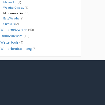
MeteoHub
(1)
WeatherDisplay
(1)
MeteoWareLive
(11)
EasyWeather
(1)
Cumulus
(2)
Wetternetzwerke
(40)
Onlinedienste
(13)
Wettertools
(4)
Wetterbeobachtung
(3)