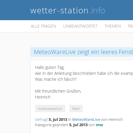
wetter-station
.info
ALLE FRAGEN
UNBEANTWORTET
THEMEN
FR
MeteoWareLive zeigt ein leeres Fens
Hallo guten Tag,
wie in der Anleitung beschrieben habe ich die exampl
Was mache ich falsch?
Mit freundlichen Grüßen,
Heinrich
meteowarelive
flash
Gefragt
5, Jul 2013
in
MeteoWareLive
von
Heinrich
Kategorie geändert
5, Jul 2013
von
mw