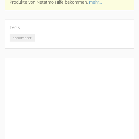
Produkte von Netatmo Hilfe bekommen.
mehr...
TAGS
sonometer