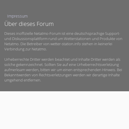
Impressum
Über dieses Forum
Dieses inoffizielle Netatmo-Forum ist eine deutschsprachige Support-
und Diskussionsplattform rund um Wetterstationen und Produkte von
Netatmo. Die Betreiber von wetter-station.info stehen in keinerlei
Verbindung zur Netatmo.
Urheberrechte Dritter werden beachtet und Inhalte Dritter werden als
solche gekennzeichnet. Sollten Sie auf eine Urheberrechtsverletzung
aufmerksam werden, bitten wir um einen entsprechenden Hinweis. Bei
Bekanntwerden von Rechtsverletzungen werden wir derartige Inhalte
umgehend entfernen.