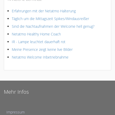
Erfahrungen mit der Netatmo Halterung
Täglich um die Mittagszeit Spikes/Windausreißer
Sind die Nachtaufnahmen der Welcome hell genug?
Netatmo Healthy Home Coach
IR - Lampe leuchtet dauerhaft rot
Meine Presence zeigt keine live Bilder
Netatmo Welcome Inbetriebnahme
Mehr Infos
Impressum