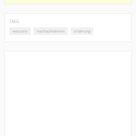
TAGS
welcome
nachtaufnahmen
erfahrung