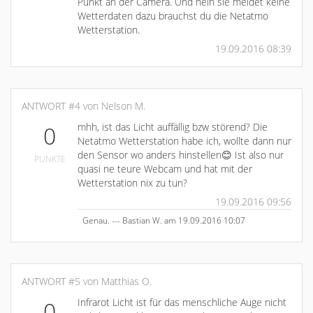
Punkt an der Camera. Und nein sie meldet keine
Wetterdaten dazu brauchst du die Netatmo
Wetterstation.
19.09.2016 08:39
ANTWORT #4 von Nelson M.
mhh, ist das Licht auffällig bzw störend? Die
0
Netatmo Wetterstation habe ich, wollte dann nur
den Sensor wo anders hinstellen😊 Ist also nur
PUNKTE
quasi ne teure Webcam und hat mit der
Wetterstation nix zu tun?
19.09.2016 09:56
Genau. --- Bastian W. am 19.09.2016 10:07
ANTWORT #5 von Matthias O.
Infrarot Licht ist für das menschliche Auge nicht
0