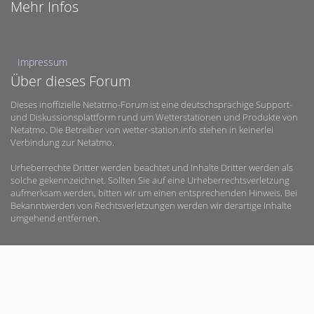
Mehr Infos
Impressum
Über dieses Forum
Dieses inoffizielle Netatmo-Forum ist eine deutschsprachige Support-
und Diskussionsplattform rund um Wetterstationen und Produkte von
Netatmo. Die Betreiber von wetter-station.info stehen in keinerlei
Verbindung zur Netatmo.
Urheberrechte Dritter werden beachtet und Inhalte Dritter werden als
solche gekennzeichnet. Sollten Sie auf eine Urheberrechtsverletzung
aufmerksam werden, bitten wir um einen entsprechenden Hinweis. Bei
Bekanntwerden von Rechtsverletzungen werden wir derartige Inhalte
umgehend entfernen.