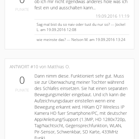
ob ich mir nicht irgendwas anderes hole was ich
fest ein und ausschalten kann...
PUNKTE
19.09.2016 11:19
Sag mal bist du so naiv oder tust du nur so? --- Jockel
L. am 19.09.2016 12:08
wie meinste das? --- Nelson M. am 19.09.2016 13:24
ANTWORT #10 von Matthias O.
Dann nimm diese. Funktioniert sehr gut. Muss
0
sie zur Überwachung meiner Tochter während
des Schlafes einsetzen. Sie hat einen separaten
PUNKTE
Bewegungsmelder eingebaut. Und ich kann die
Aufzeichnungsdauer einstellen wenn eine
Bewegung erkannt wird. HiKam Q7 Wireless IP
Kamera HD fuer Smartphone/PC, mit deutscher
App/Anleitung/Support (1.3MP, HD 1280x720p,
Tag/Nachtsicht, Gegensprechfunktion, WLAN,
Pir-Sensor, Schwenkbar, SD Karte, 433MHz
Funk)