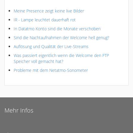
Meine Presence zeigt keine live Bilder
IR - Lampe leuchtet dauerhaft rot
In Datatmo Konto sind die Monate verschoben
Sind die Nachtaufnahmen der Welcome hell genug?
Auflösung und Qualität der Live-Streams
Was passiert eigentlich wenn die Welcome den FTP
Speicher voll gemacht hat?
Probleme mit dem Netatmo-Sonometer
Mehr Infos