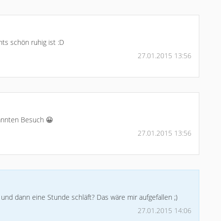
ts schön ruhig ist :D
27.01.2015 13:56
kannten Besuch 😀
27.01.2015 13:56
 und dann eine Stunde schläft? Das wäre mir aufgefallen ;)
27.01.2015 14:06