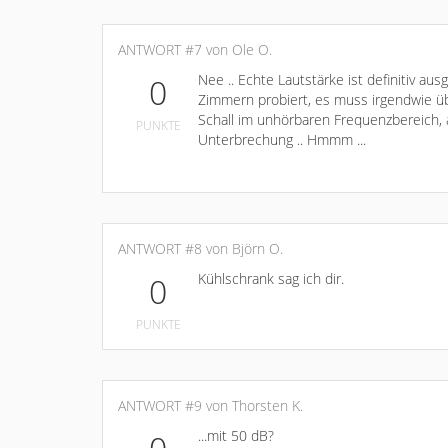
ANTWORT #7 von Ole O.
Nee .. Echte Lautstärke ist definitiv a
0
Zimmern probiert, es muss irgendwie ü
Schall im unhörbaren Frequenzbereich, 
PUNKTE
Unterbrechung .. Hmmm ...
ANTWORT #8 von Björn O.
Kühlschrank sag ich dir.
0
PUNKTE
ANTWORT #9 von Thorsten K.
...mit 50 dB?