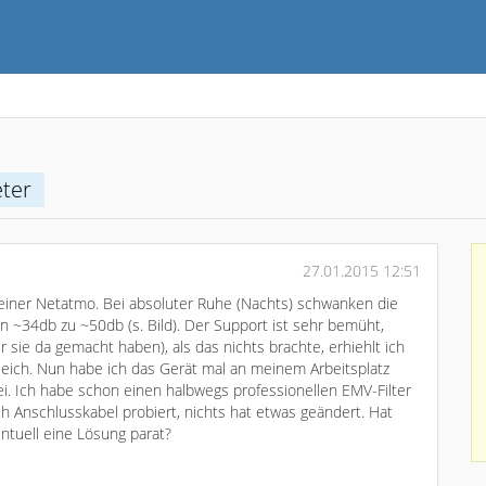
ter
27.01.2015 12:51
iner Netatmo. Bei absoluter Ruhe (Nachts) schwanken die
n ~34db zu ~50db (s. Bild). Der Support ist sehr bemüht,
sie da gemacht haben), als das nichts brachte, erhiehlt ich
leich. Nun habe ich das Gerät mal an meinem Arbeitsplatz
rei. Ich habe schon einen halbwegs professionellen EMV-Filter
ch Anschlusskabel probiert, nichts hat etwas geändert. Hat
tuell eine Lösung parat?