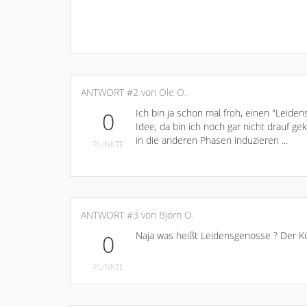
ANTWORT #2 von Ole O.
Ich bin ja schon mal froh, einen "Leid
0
Idee, da bin ich noch gar nicht drauf 
in die anderen Phasen induzieren ...
PUNKTE
ANTWORT #3 von Björn O.
Naja was heißt Leidensgenosse ? Der Küh
0
PUNKTE