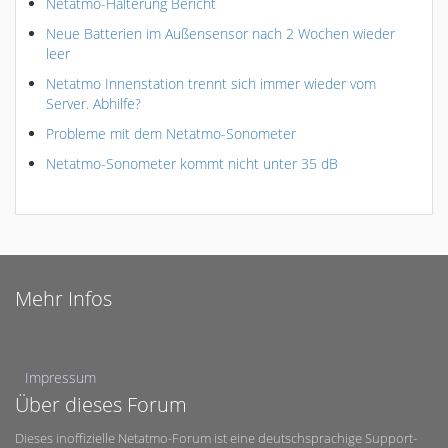
Netatmo-Halterung Bericht
Neue Batterien im Außensensor nach 2 Wochen wieder
leer
Netatmo Innenstation trennt sich immer wieder vom
Server. Abhilfe?
Probleme mit dem Netatmo-Sonometer
Netatmo-Sonometer kommt nicht unter 35 dB
Mehr Infos
Impressum
Über dieses Forum
Dieses inoffizielle Netatmo-Forum ist eine deutschsprachige Support-