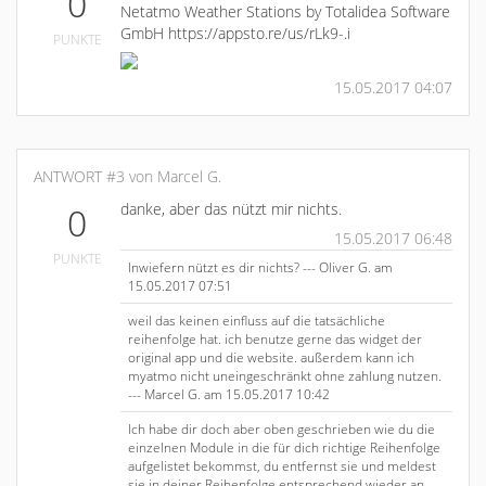
0
Netatmo Weather Stations by Totalidea Software
GmbH https://appsto.re/us/rLk9-.i
PUNKTE
15.05.2017 04:07
ANTWORT #3 von Marcel G.
danke, aber das nützt mir nichts.
0
15.05.2017 06:48
PUNKTE
Inwiefern nützt es dir nichts? --- Oliver G. am
15.05.2017 07:51
weil das keinen einfluss auf die tatsächliche
reihenfolge hat. ich benutze gerne das widget der
original app und die website. außerdem kann ich
myatmo nicht uneingeschränkt ohne zahlung nutzen.
--- Marcel G. am 15.05.2017 10:42
Ich habe dir doch aber oben geschrieben wie du die
einzelnen Module in die für dich richtige Reihenfolge
aufgelistet bekommst, du entfernst sie und meldest
sie in deiner Reihenfolge entsprechend wieder an...