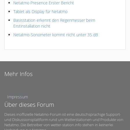
Netatmo Presence Erster Bericht
Tablet als Display für Netatmo
Basisstation erkennt den Regenmesser beim
Erstinstallation nicht
Netatmo-Sonometer kommt nicht unter 35 dB
Mehr Infos
Impressum
Über dieses Forum
Dieses inoffizielle Netatmo-Forum ist eine deutschsprachige Support-
und Diskussionsplattform rund um Wetterstationen und Produkte von
Netatmo. Die Betreiber von wetter-station.info stehen in keinerlei