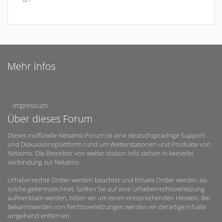
Mehr Infos
Impressum
Über dieses Forum
Dieses inoffizielle Netatmo-Forum ist eine deutschsprachige Support-
und Diskussionsplattform rund um Wetterstationen und Produkte von
Netatmo. Die Betreiber von wetter-station.info stehen in keinerlei
Verbindung zur Netatmo.
Urheberrechte Dritter werden beachtet und Inhalte Dritter werden als
solche gekennzeichnet. Sollten Sie auf eine Urheberrechtsverletzung
aufmerksam werden, bitten wir um einen entsprechenden Hinweis. Bei
Bekanntwerden von Rechtsverletzungen werden wir derartige Inhalte
umgehend entfernen.