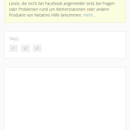
Leute, die nicht bei Facebook angemeldet sind, bei Fragen
oder Problemen rund um Wetterstationen oder andere
Produkte von Netatmo Hilfe bekommen.
mehr...
TAGS
t1
t2
t3