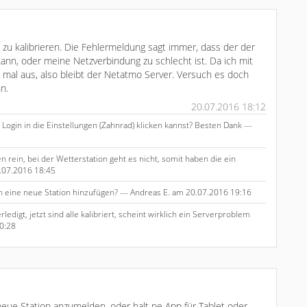
 zu kalibrieren. Die Fehlermeldung sagt immer, dass der der
ann, oder meine Netzverbindung zu schlecht ist. Da ich mit
as mal aus, also bleibt der Netatmo Server. Versuch es doch
n.
20.07.2016 18:12
ogin in die Einstellungen (Zahnrad) klicken kannst? Besten Dank ---
n rein, bei der Wetterstation geht es nicht, somit haben die ein
.07.2016 18:45
 eine neue Station hinzufügen? --- Andreas E. am 20.07.2016 19:16
ledigt, jetzt sind alle kalibriert, scheint wirklich ein Serverproblem
20:28
neue Station anzumelden, oder halt ne App für Tablet oder