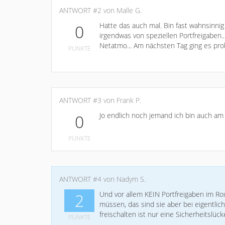
ANTWORT #2 von Malle G.
Hatte das auch mal. Bin fast wahnsinnig
0
irgendwas von speziellen Portfreigaben..
Netatmo... Am nächsten Tag ging es pro
PUNKTE
ANTWORT #3 von Frank P.
Jo endlich noch jemand ich bin auch am
0
PUNKTE
ANTWORT #4 von Nadym S.
Und vor allem KEIN Portfreigaben im Ro
2
müssen, das sind sie aber bei eigentli
freischalten ist nur eine Sicherheitslüc
PUNKTE