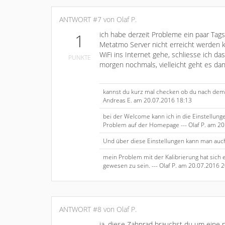
ANTWORT #7 von Olaf P.
ich habe derzeit Probleme ein paar Tags
1
Metatmo Server nicht erreicht werden k
WiFi ins Internet gehe, schliesse ich d
PUNKTE
morgen nochmals, vielleicht geht es dan
kannst du kurz mal checken ob du nach dem L
Andreas E. am 20.07.2016 18:13
bei der Welcome kann ich in die Einstellunge
Problem auf der Homepage --- Olaf P. am 20
Und über diese Einstellungen kann man auch
mein Problem mit der Kalibrierung hat sich er
gewesen zu sein. --- Olaf P. am 20.07.2016 
ANTWORT #8 von Olaf P.
ja, diese Zahnrad brauchst du um eine 