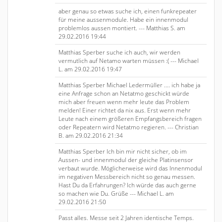
aber genau so etwas suche ich, einen funkrepeater
für meine aussenmodule. Habe ein innenmodul
problemlos aussen montiert. --- Matthias S. am
29.02.2016 19:44
Matthias Sperber suche ich auch, wir werden
vermutlich auf Netamo warten müssen :( --- Michael
L. am 29.02.2016 19:47
Matthias Sperber Michael Ledermüller .... ich habe ja
eine Anfrage schon an Netatmo geschickt würde
mich aber freuen wenn mehr leute das Problem
melden! Einer richtet da nix aus. Erst wenn mehr
Leute nach einem größeren Empfangsbereich fragen
oder Repeatern wird Netatmo regieren. --- Christian
B. am 29.02.2016 21:34
Matthias Sperber Ich bin mir nicht sicher, ob im
Aussen- und innenmodul der gleiche Platinsensor
verbaut wurde. Möglicherweise wird das Innenmodul
im negativen Messbereich nicht so genau messen.
Hast Du da Erfahrungen? Ich würde das auch gerne
so machen wie Du. Grüße --- Michael L. am
29.02.2016 21:50
Passt alles. Messe seit 2 Jahren identische Temps.