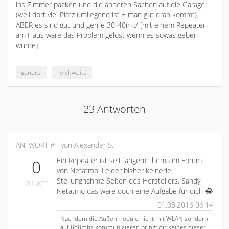
ins Zimmer packen und die anderen Sachen auf die Garage
(weil dort viel Platz umliegend ist + man gut dran kommt).
ABER es sind gut und gerne 30-40m :/ [mit einem Repeater
am Haus wäre das Problem gelöst wenn es sowas geben
würde]
general
reichweite
23 Antworten
ANTWORT #1 von Alexander S.
Ein Repeater ist seit langem Thema im Forum
0
von Netatmo. Leider bisher keinerlei
Stellungnahme Seiten des Herstellers. Sandy
PUNKTE
Netatmo das wäre doch eine Aufgabe für dich 😂
01.03.2016 06:14
Nachdem die Außenmodule nicht mit WLAN sondern
auf 868mhz kommunizieren bringt dir keines dieser