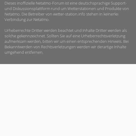
Dieses inoffizielle Netatmo-Forum ist eine deutschsprachige Support-
und Diskussionsplattform rund um Wetterstationen und Produkte von
Netatmo. Die Betreiber von wetter-station.info stehen in keinerlei
Verbindung zur Netatmo.
Urheberrechte Dritter werden beachtet und Inhalte Dritter werden als
solche gekennzeichnet. Sollten Sie auf eine Urheberrechtsverletzung
aufmerksam werden, bitten wir um einen entsprechenden Hinweis. Bei
Bekanntwerden von Rechtsverletzungen werden wir derartige Inhalte
umgehend entfernen.