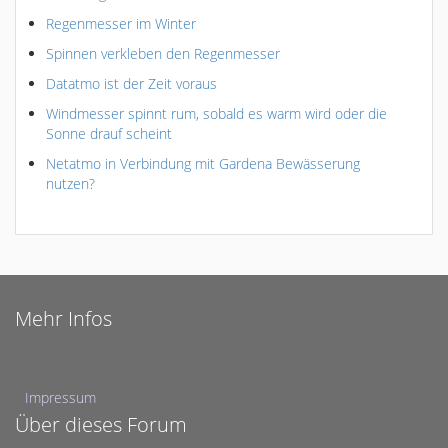
Regenmesser im Winter
Spinnen verkleben den Regenmesser
Datatmo ist der Zeit voraus
Windmesser spinnt rum, sobald es warm wird oder die
Sonne drauf scheint
Netatmo in Verbindung mit Gardena Bewässerung
nutzen?
Mehr Infos
Impressum
Über dieses Forum