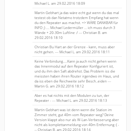
Michael L. am 29.02.2016 18:09
Martin Gebhart ja das wäre echt gut wenn du das mal
testest ob dan Netatmo trotzdem Empfang hat wenn
du den Repeater aus machst. => WÄRE DANKBAR für
INFO ;) .... Michael Ledermüller ... ich muss durch 3
Wände + 20-30m Luftline :/ --- Christian B. am
29.02.2016 18:10
Christian Bu Hart an der Grenze - kann, muss aber
nicht gehen. --- Michael L. am 29.02.2016 18:11
Keine Verbindung.....Kann ja auch nicht gehen wenn
das Innenmodul auf den Repeater Konfiguriert ist,
und du ihm den Saft abdrehst. Das Problem iss die
meissten haben ihren Router irgendwo im Haus, und
da iss eben die Reichweite sehr Besch..eiden ---
Martin G. am 29.02.2016 18:12
Aber es hat nichts mit den Modulen zu tun, der
Repeater - --- Michael L. am 29.02.2016 18:13
Martin Gebhart was ist denn wenn die Station im
Zimmer steht, gut 40m vom Repeater weg? Deine
Version klappt also nur als W-Lan-Verbesserung aber
nicht als komplettanmeldung von 40m Entfernung :( -
-- Christian B. am 29.02.2016 18:14