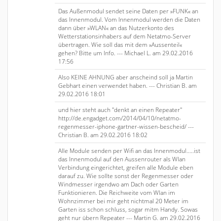
Das Außenmodul sendet seine Daten per »FUNK« an
das Innenmodul. Vom Innenmodul werden die Daten
dann über »WLAN« an das Nutzerkonto des
Wetterstationsinhabers auf dem Netatmo-Server
übertragen. Wie soll das mit dem »Aussenteil«
gehen? Bitte um Info. --- Michael L. am 29.02.2016
17:56
Also KEINE AHNUNG aber anscheind soll ja Martin
Gebhart einen verwendet haben. --- Christian B. am
29.02.2016 18:01
und hier steht auch "denkt an einen Repeater"
http://de.engadget.com/2014/04/10/netatmo-
regenmesser-iphone-gartner-wissen-bescheid/ ---
Christian B. am 29.02.2016 18:02
Alle Module senden per Wifi an das Innenmodul.....ist
das Innenmodul auf den Aussenrouter als Wlan
Verbindung eingerichtet, greifen alle Module eben
darauf zu. Wie sollte sonst der Regenmesser oder
Windmesser irgendwo am Dach oder Garten
Funktionieren. Die Reichweite vom Wlan im
Wohnzimmer bei mir geht nichtmal 20 Meter im
Garten iss schon schluss, sogar mitm Handy. Sowas
geht nur übern Repeater --- Martin G. am 29.02.2016