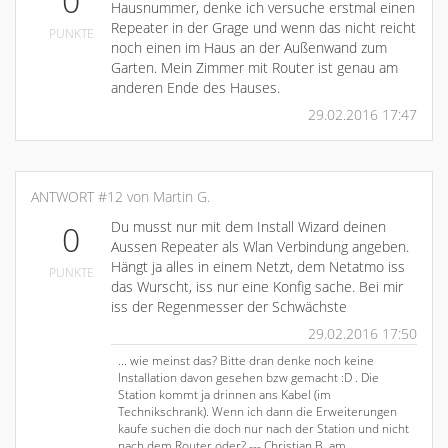
0
Hausnummer, denke ich versuche erstmal einen
Repeater in der Grage und wenn das nicht reicht
PUNKTE
noch einen im Haus an der Außenwand zum
Garten. Mein Zimmer mit Router ist genau am
anderen Ende des Hauses.
29.02.2016 17:47
ANTWORT #12 von Martin G.
Du musst nur mit dem Install Wizard deinen
0
Aussen Repeater als Wlan Verbindung angeben.
Hängt ja alles in einem Netzt, dem Netatmo iss
PUNKTE
das Wurscht, iss nur eine Konfig sache. Bei mir
iss der Regenmesser der Schwächste
29.02.2016 17:50
... wie meinst das? Bitte dran denke noch keine
Installation davon gesehen bzw gemacht :D . Die
Station kommt ja drinnen ans Kabel (im
Technikschrank). Wenn ich dann die Erweiterungen
kaufe suchen die doch nur nach der Station und nicht
nach dem Router oder? --- Christian B. am