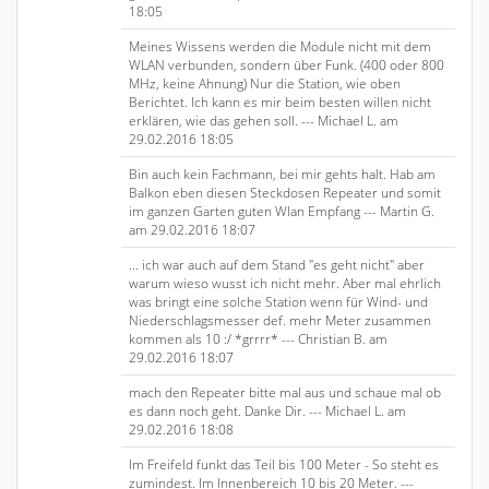
18:05
Meines Wissens werden die Module nicht mit dem
WLAN verbunden, sondern über Funk. (400 oder 800
MHz, keine Ahnung) Nur die Station, wie oben
Berichtet. Ich kann es mir beim besten willen nicht
erklären, wie das gehen soll. --- Michael L. am
29.02.2016 18:05
Bin auch kein Fachmann, bei mir gehts halt. Hab am
Balkon eben diesen Steckdosen Repeater und somit
im ganzen Garten guten Wlan Empfang --- Martin G.
am 29.02.2016 18:07
... ich war auch auf dem Stand "es geht nicht" aber
warum wieso wusst ich nicht mehr. Aber mal ehrlich
was bringt eine solche Station wenn für Wind- und
Niederschlagsmesser def. mehr Meter zusammen
kommen als 10 :/ *grrrr* --- Christian B. am
29.02.2016 18:07
mach den Repeater bitte mal aus und schaue mal ob
es dann noch geht. Danke Dir. --- Michael L. am
29.02.2016 18:08
Im Freifeld funkt das Teil bis 100 Meter - So steht es
zumindest. Im Innenbereich 10 bis 20 Meter. ---