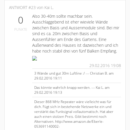
ANTWORT #23 von Kai L.
Also 30-40m sollte machbar sein.
0
Ausschlaggebend ist eher wieviele Wände
zwischen Basis und Aussenmodule sind. Bei mir
PUNKTE
sind es ca. 20m zwischen Basis und
Aussenfühler am Ende des Gartens. Eine
Außenwand des Hauses ist dazwischen und ich
habe noch stabil drei von fünf Balken Empfang.
29.02.2016 19:08
3 Wände und gut 30m Luftline :/ --- Christian B. am
29.02.2016 19:11
Das könnte wahrlich knapp werden. --- Kai L. am
29.02.2016 19:13
Dieser 868 MHz Repeater wäre vielleicht was für
dich. Fügt sich in bestehende Netzwerke ein und
verstärkt das Funksignal vollautomatisch. Hat aber
auch einen stolzen Preis. Gibt bestimmt noch
Alternativen. http://www.amazon.de/Eberle-
053691140002-