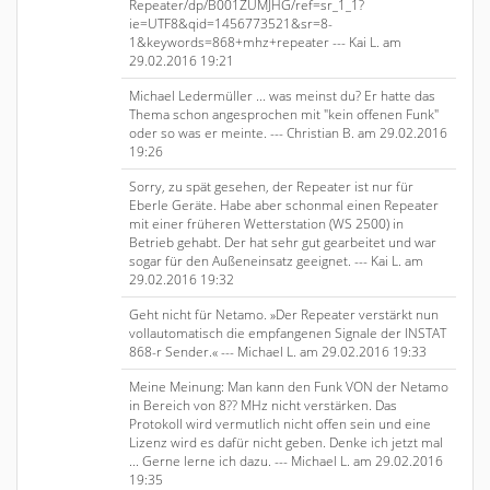
Repeater/dp/B001ZUMJHG/ref=sr_1_1?
ie=UTF8&qid=1456773521&sr=8-
1&keywords=868+mhz+repeater --- Kai L. am
29.02.2016 19:21
Michael Ledermüller ... was meinst du? Er hatte das
Thema schon angesprochen mit "kein offenen Funk"
oder so was er meinte. --- Christian B. am 29.02.2016
19:26
Sorry, zu spät gesehen, der Repeater ist nur für
Eberle Geräte. Habe aber schonmal einen Repeater
mit einer früheren Wetterstation (WS 2500) in
Betrieb gehabt. Der hat sehr gut gearbeitet und war
sogar für den Außeneinsatz geeignet. --- Kai L. am
29.02.2016 19:32
Geht nicht für Netamo. »Der Repeater verstärkt nun
vollautomatisch die empfangenen Signale der INSTAT
868-r Sender.« --- Michael L. am 29.02.2016 19:33
Meine Meinung: Man kann den Funk VON der Netamo
in Bereich von 8?? MHz nicht verstärken. Das
Protokoll wird vermutlich nicht offen sein und eine
Lizenz wird es dafür nicht geben. Denke ich jetzt mal
... Gerne lerne ich dazu. --- Michael L. am 29.02.2016
19:35