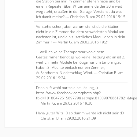
die Station bei mir im Zimmer stehen habe und bei
einem Repeater über W-Lan anmelde der 30m weit
weg steht, draußen in der Garage. Verstehst du was
ich damit meine? --- Christian B. am 29.02.2016 19:15
Verstehe schon, aber warum stellst du die Station
nicht in ein Zimmer das dem schwächsten Modul am
nächsten ist, und ein zusätzliches Modul eben in dein
Zimmer ? --- Martin G. am 29.02.2016 19:21
1. weil ich keine Themperatur von einem
Gästezimmer benötige wo keine Heizung etc an ist 2.
weil ich mehr Module benötige nur um Empfang zu
haben 3. Möchte einfach nur ein Zimmer,
Außenthemp, Niederschlag, Wind. --- Christian B. am
29.02.2016 19:24
Dann hilft wohl nur so eine Lösung ;-)
https://www.facebook.com/photo.php?
fbid=1018047251589779&set=gm.815090708617821&typ
--- Martin G. am 29.02.2016 19:30
Haha, guter Witz :D so dumm werde ich nicht sein :D
--- Christian B. am 29.02.2016 21:39