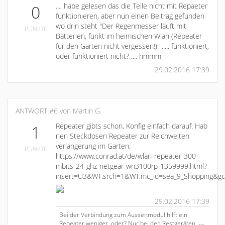
.... habe gelesen das die Teile nicht mit Repaeter
0
funktionieren, aber nun einen Beitrag gefunden
wo drin steht "Der Regenmesser läuft mit
PUNKTE
Batterien, funkt im heimischen Wlan (Repeater
für den Garten nicht vergessen!)" ..... funktioniert,
oder funktioniert nicht? .... hmmm
29.02.2016 17:39
ANTWORT #6 von Martin G.
Repeater gibts schon, Konfig einfach darauf. Hab
1
nen Steckdosen Repeater zur Reichweiten
verlängerung im Garten.
PUNKTE
https://www.conrad.at/de/wlan-repeater-300-
mbits-24-ghz-netgear-wn3100rp-1359999.html?
insert=U3&WT.srch=1&WT.mc_id=sea_9_Shopping&g
29.02.2016 17:39
Bei der Verbindung zum Aussenmodul hilft ein
Repeater weniger, oder? Nur bei den Restgeräten. ---