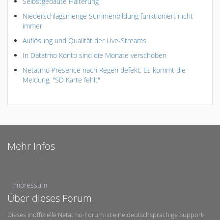
Selbstgebaute Halterung
Niederschlagsmenge Summenbildung funktioniert nicht
immer
Auflösung und Qualität der Live-Streams
In Datatmo Konto sind die Monate verschoben
Netatmo Presence nach Regen defekt. Es kommt die
Meldung, "SD Karte fehlt"
Mehr Infos
Impressum
Über dieses Forum
Dieses inoffizielle Netatmo-Forum ist eine deutschsprachige Support-