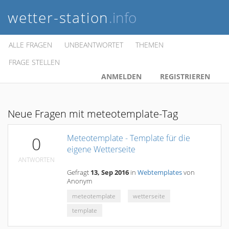
wetter-station
.info
ALLE FRAGEN
UNBEANTWORTET
THEMEN
FRAGE STELLEN
ANMELDEN
REGISTRIEREN
Neue Fragen mit meteotemplate-Tag
Meteotemplate - Template für die
0
eigene Wetterseite
ANTWORTEN
Gefragt
13, Sep 2016
in
Webtemplates
von
Anonym
meteotemplate
wetterseite
template