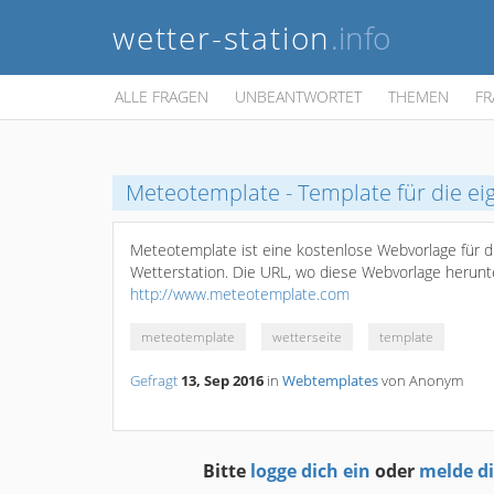
wetter-station
.info
ALLE FRAGEN
UNBEANTWORTET
THEMEN
FR
Meteotemplate - Template für die ei
Meteotemplate ist eine kostenlose Webvorlage für d
Wetterstation. Die URL, wo diese Webvorlage herunt
http://www.meteotemplate.com
meteotemplate
wetterseite
template
Gefragt
13, Sep 2016
in
Webtemplates
von
Anonym
Bitte
logge dich ein
oder
melde d