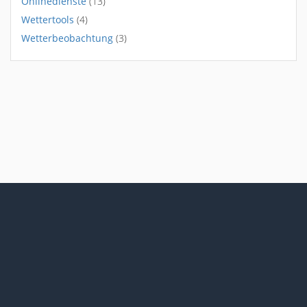
Onlinedienste
(13)
Wettertools
(4)
Wetterbeobachtung
(3)