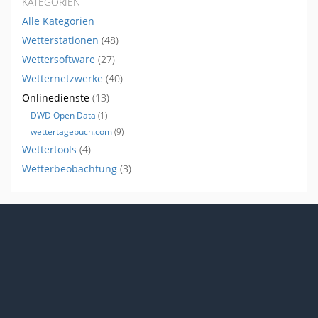
KATEGORIEN
Alle Kategorien
Wetterstationen
(48)
Wettersoftware
(27)
Wetternetzwerke
(40)
Onlinedienste
(13)
DWD Open Data
(1)
wettertagebuch.com
(9)
Wettertools
(4)
Wetterbeobachtung
(3)